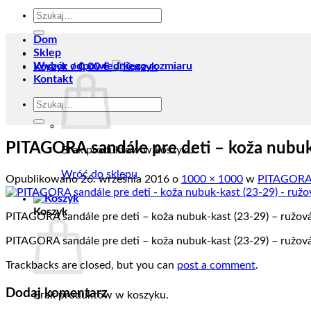
Szukaj:
Dom
Sklep
Wybór odpowiedniego rozmiaru
Koszyk /
0,00
€
Kontakt
Szukaj:
PITAGORA sandále pre deti – koža nubuk
Brak produktów w koszyku.
Wróć do sklepu
Opublikowano
26. września 2016
o
1000 × 1000
w
PITAGORA s
Koszyk
PITAGORA sandále pre deti – koža nubuk-kast (23-29) – ružová
PITAGORA sandále pre deti – koža nubuk-kast (23-29) – ružová
Trackbacks are closed, but you can
post a comment
.
Dodaj komentarz
Brak produktów w koszyku.