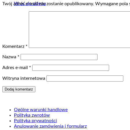
Wróć do sklepu
Twój adres e-mail nie zostanie opublikowany.
Wymagane pola 
Komentarz
*
Nazwa
*
Adres e-mail
*
Witryna internetowa
Ogólne warunki handlowe
Polityka zwrotów
Polityka prywatności
Anulowanie zamówienia i formularz