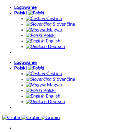
Skip
Logowanie
to
Polski
content
Čeština
Slovenčina
Magyar
Polski
English
Deutsch
Logowanie
Polski
Čeština
Slovenčina
Magyar
Polski
English
Deutsch