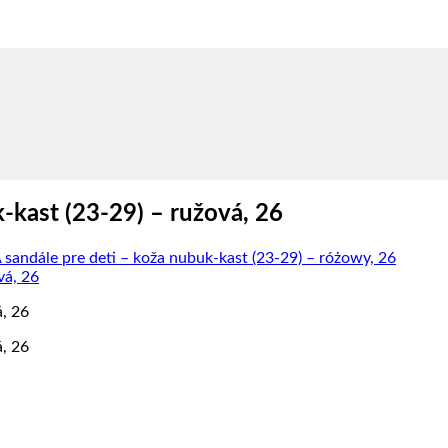
-kast (23-29) – ružová, 26
andále pre deti – koža nubuk-kast (23-29) – różowy, 26
, 26
, 26