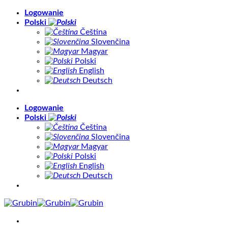
Skip
Logowanie
to
Polski
content
Čeština
Slovenčina
Magyar
Polski
English
Deutsch
Logowanie
Polski
Čeština
Slovenčina
Magyar
Polski
English
Deutsch