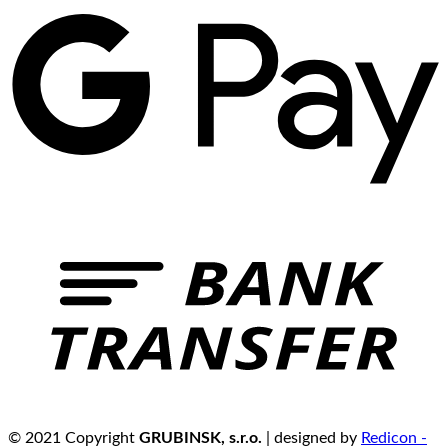
© 2021 Copyright
GRUBINSK, s.r.o.
| designed by
Redicon -