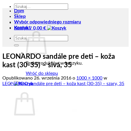
Szukaj:
Dom
Sklep
Wybór odpowiedniego rozmiaru
Kontakt
Koszyk /
0,00
€
Szukaj:
LEONARDO sandále pre deti – koža
Brak produktów w koszyku.
kast (30-35) – sivá, 35
Wróć do sklepu
Opublikowano
26. września 2016
o
1000 × 1000
w
LEONARDO sandále pre deti – koža kast (30-35) – szary, 35
Koszyk
Brak produktów w koszyku.