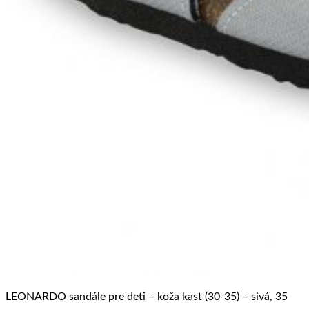
LEONARDO sandále pre deti – koža kast (30-35) – sivá, 35