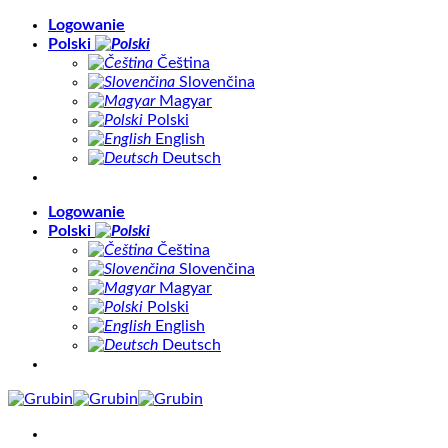
Skip
Logowanie
to
Polski
content
Čeština
Slovenčina
Magyar
Polski
English
Deutsch
Logowanie
Polski
Čeština
Slovenčina
Magyar
Polski
English
Deutsch