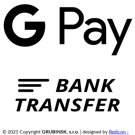
© 2021 Copyright
GRUBINSK, s.r.o.
| designed by
Redicon -