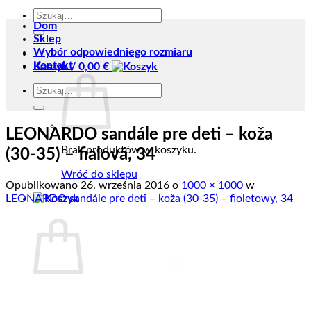
Szukaj:
Dom
Sklep
Wybór odpowiedniego rozmiaru
Kontakt
Koszyk /
0,00
€
Szukaj:
LEONARDO sandále pre deti – koža
Brak produktów w koszyku.
(30-35) – fialová, 34
Wróć do sklepu
Opublikowano
26. września 2016
o
1000 × 1000
w
LEONARDO sandále pre deti – koža (30-35) – fioletowy, 34
Koszyk
Brak produktów w koszyku.