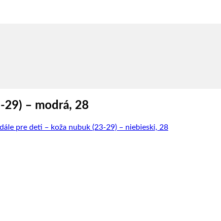
3-29) – modrá, 28
ále pre deti – koža nubuk (23-29) – niebieski, 28