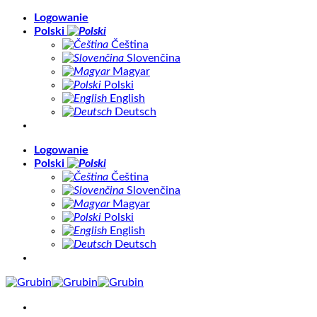
Skip
Logowanie
to
Polski
content
Čeština
Slovenčina
Magyar
Polski
English
Deutsch
Logowanie
Polski
Čeština
Slovenčina
Magyar
Polski
English
Deutsch