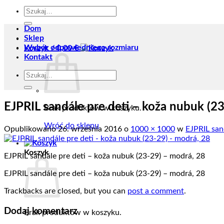
Szukaj:
Dom
Sklep
Wybór odpowiedniego rozmiaru
Koszyk /
0,00
€
Kontakt
Szukaj:
EJPRIL sandále pre deti – koža nubuk (2
Brak produktów w koszyku.
Wróć do sklepu
Opublikowano
26. września 2016
o
1000 × 1000
w
EJPRIL sand
Koszyk
EJPRIL sandále pre deti – koža nubuk (23-29) – modrá, 28
EJPRIL sandále pre deti – koža nubuk (23-29) – modrá, 28
Trackbacks are closed, but you can
post a comment
.
Dodaj komentarz
Brak produktów w koszyku.