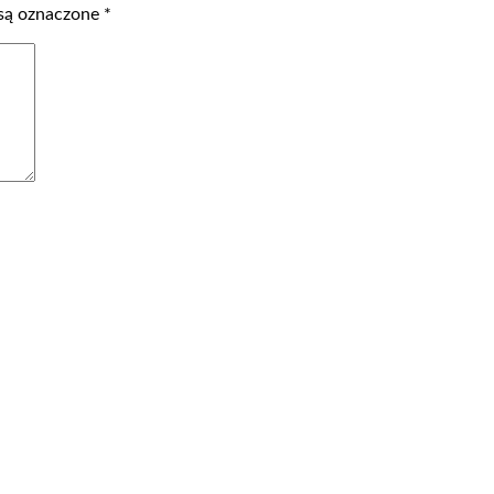
są oznaczone
*