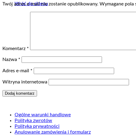
Wróć do sklepu
Twój adres e-mail nie zostanie opublikowany.
Wymagane pola 
Komentarz
*
Nazwa
*
Adres e-mail
*
Witryna internetowa
Ogólne warunki handlowe
Polityka zwrotów
Polityka prywatności
Anulowanie zamówienia i formularz