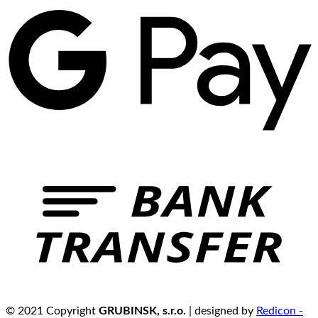
© 2021 Copyright
GRUBINSK, s.r.o.
| designed by
Redicon -