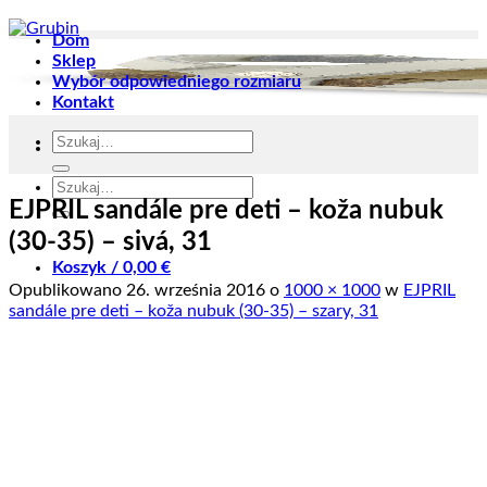
Dom
Sklep
Wybór odpowiedniego rozmiaru
Kontakt
Szukaj:
Szukaj:
EJPRIL sandále pre deti – koža nubuk
(30-35) – sivá, 31
Koszyk /
0,00
€
Opublikowano
26. września 2016
o
1000 × 1000
w
EJPRIL
sandále pre deti – koža nubuk (30-35) – szary, 31