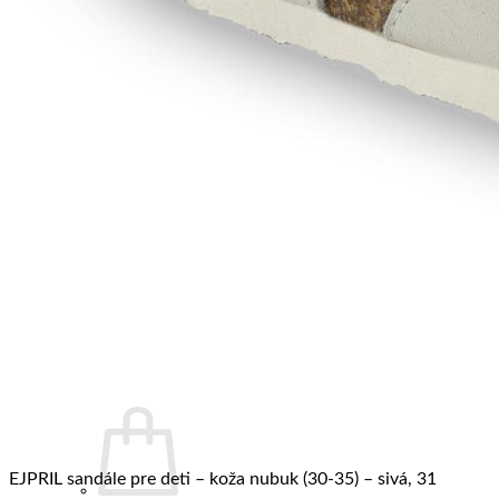
EJPRIL sandále pre deti – koža nubuk (30-35) – sivá, 31