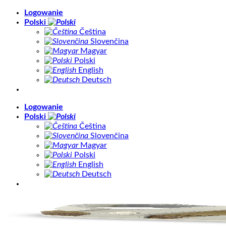
Skip
Logowanie
to
Polski
content
Čeština
Slovenčina
Magyar
Polski
English
Deutsch
Logowanie
Polski
Čeština
Slovenčina
Magyar
Polski
English
Deutsch