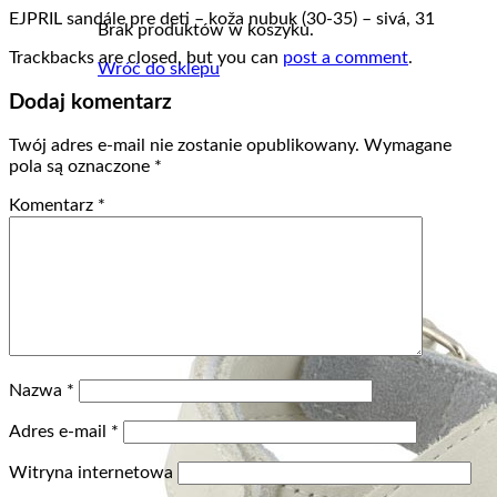
EJPRIL sandále pre deti – koža nubuk (30-35) – sivá, 31
Brak produktów w koszyku.
Trackbacks are closed, but you can
post a comment
.
Wróć do sklepu
Dodaj komentarz
Twój adres e-mail nie zostanie opublikowany.
Wymagane
pola są oznaczone
*
Komentarz
*
Nazwa
*
Adres e-mail
*
Witryna internetowa