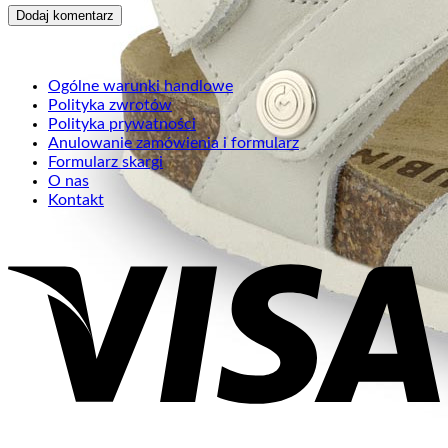
Ogólne warunki handlowe
Polityka zwrotów
Polityka prywatności
Anulowanie zamówienia i formularz
Formularz skargi
O nas
Kontakt