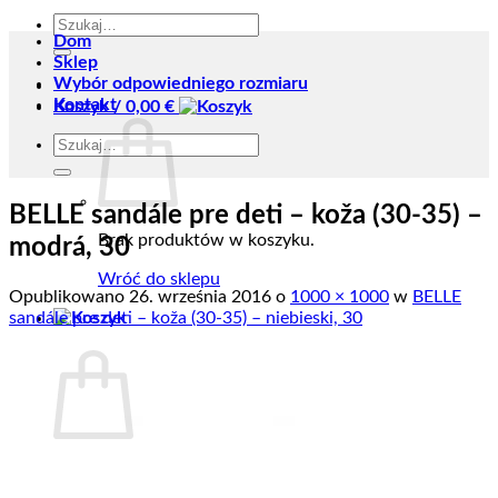
Szukaj:
Dom
Sklep
Wybór odpowiedniego rozmiaru
Kontakt
Koszyk /
0,00
€
Szukaj:
BELLE sandále pre deti – koža (30-35) –
Brak produktów w koszyku.
modrá, 30
Wróć do sklepu
Opublikowano
26. września 2016
o
1000 × 1000
w
BELLE
sandále pre deti – koža (30-35) – niebieski, 30
Koszyk
Brak produktów w koszyku.