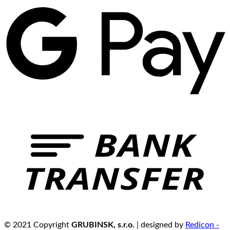
© 2021 Copyright
GRUBINSK, s.r.o.
| designed by
Redicon -