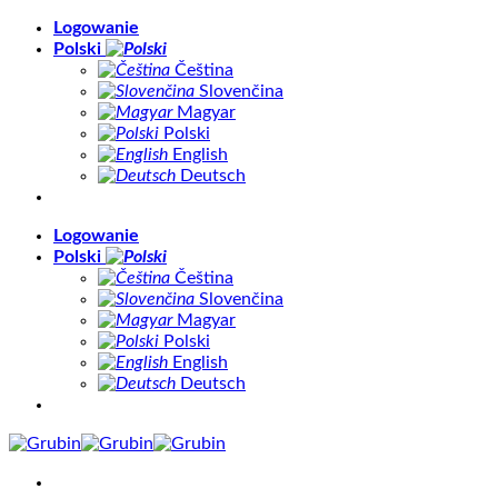
Skip
Logowanie
to
Polski
content
Čeština
Slovenčina
Magyar
Polski
English
Deutsch
Logowanie
Polski
Čeština
Slovenčina
Magyar
Polski
English
Deutsch