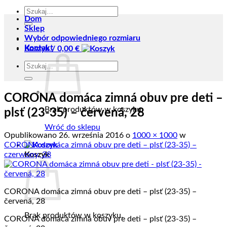
Szukaj:
Dom
Sklep
Wybór odpowiedniego rozmiaru
Kontakt
Koszyk /
0,00
€
Szukaj:
CORONA domáca zimná obuv pre deti –
Brak produktów w koszyku.
plsť (23-35) – červená, 28
Wróć do sklepu
Opublikowano
26. września 2016
o
1000 × 1000
w
CORONA domáca zimná obuv pre deti – plsť (23-35) –
czerwony, 28
Koszyk
CORONA domáca zimná obuv pre deti – plsť (23-35) –
červená, 28
Brak produktów w koszyku.
CORONA domáca zimná obuv pre deti – plsť (23-35) –