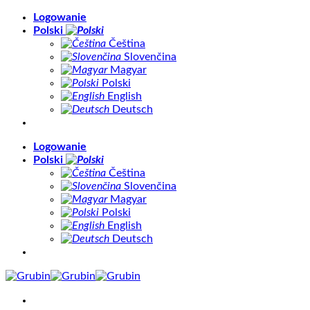
Skip
Logowanie
to
Polski
content
Čeština
Slovenčina
Magyar
Polski
English
Deutsch
Logowanie
Polski
Čeština
Slovenčina
Magyar
Polski
English
Deutsch