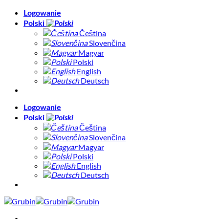
Skip
Logowanie
to
Polski
content
Čeština
Slovenčina
Magyar
Polski
English
Deutsch
Logowanie
Polski
Čeština
Slovenčina
Magyar
Polski
English
Deutsch