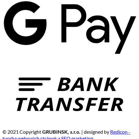
© 2021 Copyright
| designed by
Redicon -
GRUBINSK, s.r.o.
tvorba webových stránok a SEO marketing