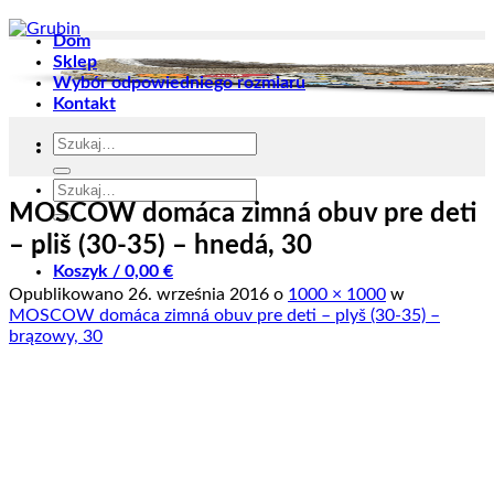
Dom
Sklep
Wybór odpowiedniego rozmiaru
Kontakt
Szukaj:
Szukaj:
MOSCOW domáca zimná obuv pre deti
– pliš (30-35) – hnedá, 30
Koszyk /
0,00
€
Opublikowano
26. września 2016
o
1000 × 1000
w
MOSCOW domáca zimná obuv pre deti – plyš (30-35) –
brązowy, 30