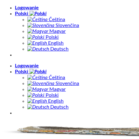
Skip
Logowanie
to
Polski
content
Čeština
Slovenčina
Magyar
Polski
English
Deutsch
Logowanie
Polski
Čeština
Slovenčina
Magyar
Polski
English
Deutsch