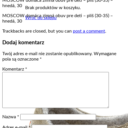
MOSCOW domáca zimná obuv pre deti – pliš (30-35) –
hnedá, 30
Brak produktów w koszyku.
MOSCOW domáca zimná obuv pre deti – pliš (30-35) –
Wróć do sklepu
hnedá, 30
Trackbacks are closed, but you can
post a comment
.
Dodaj komentarz
Twój adres e-mail nie zostanie opublikowany.
Wymagane
pola są oznaczone
*
Komentarz
*
Nazwa
*
Adres e-mail
*