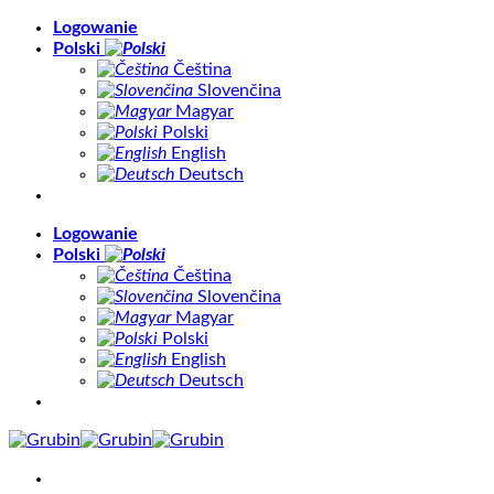
Skip
Logowanie
to
Polski
content
Čeština
Slovenčina
Magyar
Polski
English
Deutsch
Logowanie
Polski
Čeština
Slovenčina
Magyar
Polski
English
Deutsch