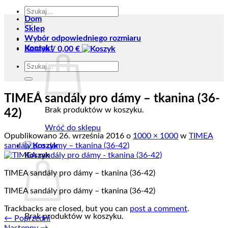
Szukaj:
Dom
Sklep
Wybór odpowiedniego rozmiaru
Kontakt
Koszyk /
0,00
€
Szukaj:
TIMEA sandály pro dámy – tkanina (36-
Brak produktów w koszyku.
42)
Wróć do sklepu
Opublikowano
26. września 2016
o
1000 × 1000
w
TIMEA
sandály pro dámy – tkanina (36-42)
Koszyk
TIMEA sandály pro dámy – tkanina (36-42)
TIMEA sandály pro dámy – tkanina (36-42)
Trackbacks are closed, but you can
post a comment
.
Brak produktów w koszyku.
←
Poprzedni
Następny
→