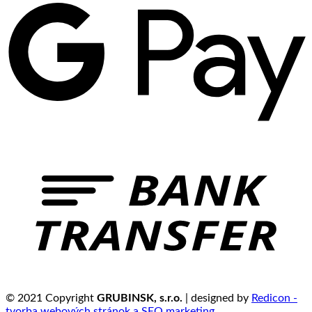
© 2021 Copyright
GRUBINSK, s.r.o.
| designed by
Redicon -
tvorba webových stránok a SEO marketing