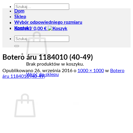
Szukaj:
Dom
Sklep
Wybór odpowiedniego rozmiaru
Kontakt
Koszyk /
0,00
€
Szukaj:
Botero áru 1184010 (40-49)
Brak produktów w koszyku.
Opublikowano
26. września 2016
o
1000 × 1000
w
Botero
Wróć do sklepu
áru 1184010 (40-49)
Koszyk
Brak produktów w koszyku.