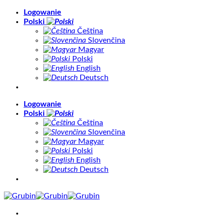
Skip
Logowanie
to
Polski
content
Čeština
Slovenčina
Magyar
Polski
English
Deutsch
Logowanie
Polski
Čeština
Slovenčina
Magyar
Polski
English
Deutsch