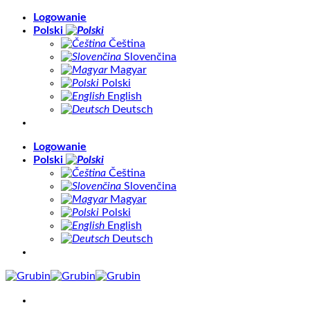
Skip
Logowanie
to
Polski
content
Čeština
Slovenčina
Magyar
Polski
English
Deutsch
Logowanie
Polski
Čeština
Slovenčina
Magyar
Polski
English
Deutsch