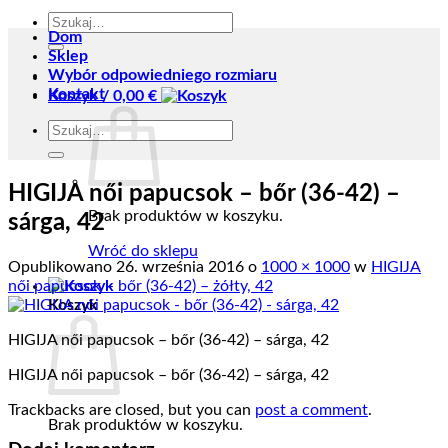
Szukaj:
Dom
Sklep
Wybór odpowiedniego rozmiaru
Kontakt
Koszyk /
0,00
€
Szukaj:
HIGIJA női papucsok – bőr (36-42) –
Brak produktów w koszyku.
sárga, 42
Wróć do sklepu
Opublikowano
26. września 2016
o
1000 × 1000
w
HIGIJA
női papucsok – bőr (36-42) – żółty, 42
Koszyk
HIGIJA női papucsok – bőr (36-42) – sárga, 42
HIGIJA női papucsok – bőr (36-42) – sárga, 42
Trackbacks are closed, but you can
post a comment
.
Brak produktów w koszyku.