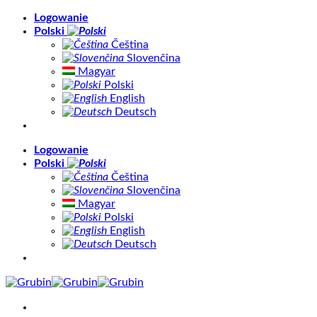
Skip
Logowanie
to
Polski
content
Čeština
Slovenčina
Magyar
Polski
English
Deutsch
Logowanie
Polski
Čeština
Slovenčina
Magyar
Polski
English
Deutsch