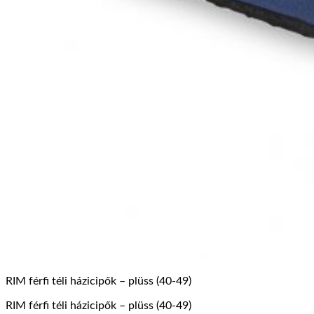
RIM férfi téli házicipők – plüss (40-49)
RIM férfi téli házicipők – plüss (40-49)