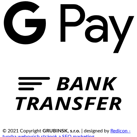
© 2021 Copyright
GRUBINSK, s.r.o.
| designed by
Redicon -
tvorba webových stránok a SEO marketing