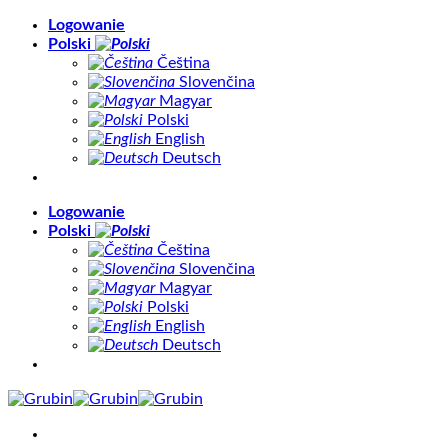
Skip
Logowanie
to
Polski
content
Čeština
Slovenčina
Magyar
Polski
English
Deutsch
Logowanie
Polski
Čeština
Slovenčina
Magyar
Polski
English
Deutsch