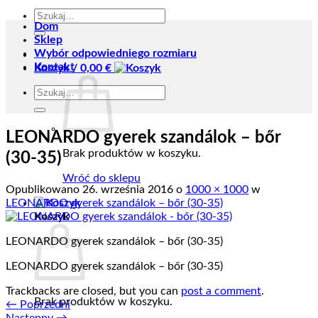
Szukaj:
Dom
Sklep
Wybór odpowiedniego rozmiaru
Kontakt
Koszyk /
0,00
€
Szukaj:
LEONARDO gyerek szandálok – bőr
Brak produktów w koszyku.
(30-35)
Wróć do sklepu
Opublikowano
26. września 2016
o
1000 × 1000
w
LEONARDO gyerek szandálok – bőr (30-35)
Koszyk
LEONARDO gyerek szandálok – bőr (30-35)
LEONARDO gyerek szandálok – bőr (30-35)
Trackbacks are closed, but you can
post a comment
.
Brak produktów w koszyku.
←
Poprzedni
Następny
→