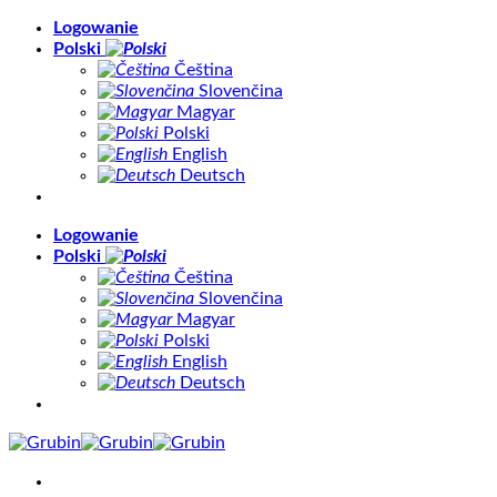
Skip
Logowanie
to
Polski
content
Čeština
Slovenčina
Magyar
Polski
English
Deutsch
Logowanie
Polski
Čeština
Slovenčina
Magyar
Polski
English
Deutsch