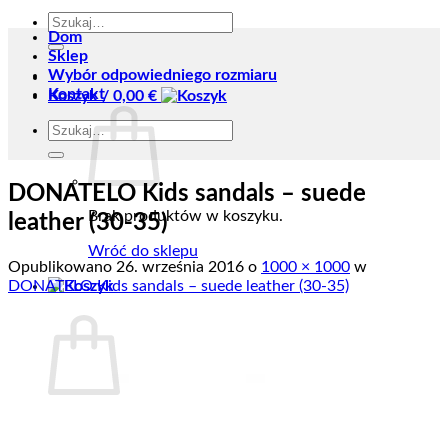
Szukaj:
Dom
Sklep
Wybór odpowiedniego rozmiaru
Kontakt
Koszyk /
0,00
€
Szukaj:
DONATELO Kids sandals – suede
Brak produktów w koszyku.
leather (30-35)
Wróć do sklepu
Opublikowano
26. września 2016
o
1000 × 1000
w
DONATELO Kids sandals – suede leather (30-35)
Koszyk
Brak produktów w koszyku.