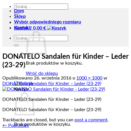
Szukaj:
Dom
Sklep
Wybór odpowiedniego rozmiaru
Kontakt
Koszyk /
0,00
€
Szukaj:
DONATELO Sandalen für Kinder – Leder
Brak produktów w koszyku.
(23-29)
Wróć do sklepu
Opublikowano
26. września 2016
o
1000 × 1000
w
DONATELO Sandalen für Kinder – Leder (23-29)
Koszyk
DONATELO Sandalen für Kinder – Leder (23-29)
DONATELO Sandalen für Kinder – Leder (23-29)
Trackbacks are closed, but you can
post a comment
.
Brak produktów w koszyku.
←
Poprzedni