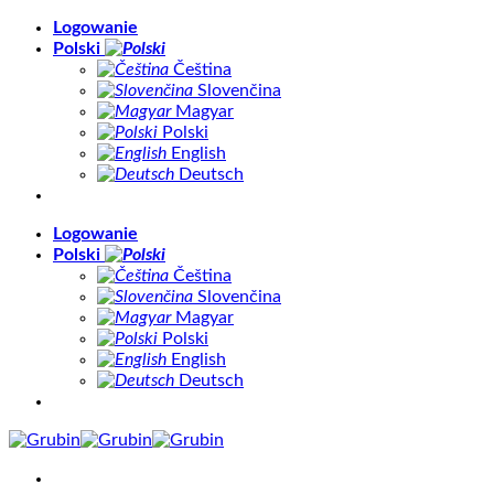
Skip
Logowanie
to
Polski
content
Čeština
Slovenčina
Magyar
Polski
English
Deutsch
Logowanie
Polski
Čeština
Slovenčina
Magyar
Polski
English
Deutsch