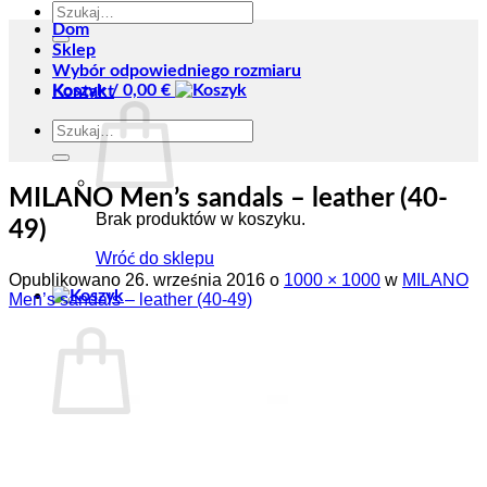
Szukaj:
Dom
Sklep
Wybór odpowiedniego rozmiaru
Koszyk /
0,00
€
Kontakt
Szukaj:
MILANO Men’s sandals – leather (40-
Brak produktów w koszyku.
49)
Wróć do sklepu
Opublikowano
26. września 2016
o
1000 × 1000
w
MILANO
Men’s sandals – leather (40-49)
Koszyk
Brak produktów w koszyku.
Wróć do sklepu