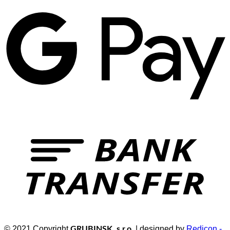
© 2021 Copyright
| designed by
Redicon -
GRUBINSK, s.r.o.