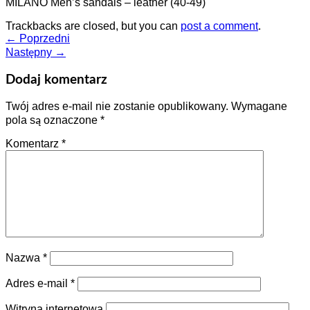
MILANO Men’s sandals – leather (40-49)
Trackbacks are closed, but you can
post a comment
.
←
Poprzedni
Następny
→
Dodaj komentarz
Twój adres e-mail nie zostanie opublikowany.
Wymagane
pola są oznaczone
*
Komentarz
*
Nazwa
*
Adres e-mail
*
Witryna internetowa