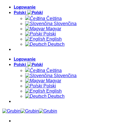
Skip
Logowanie
to
Polski
content
Čeština
Slovenčina
Magyar
Polski
English
Deutsch
Logowanie
Polski
Čeština
Slovenčina
Magyar
Polski
English
Deutsch