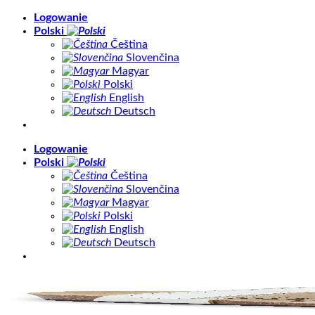
Skip
Logowanie
to
Polski
content
Čeština
Slovenčina
Magyar
Polski
English
Deutsch
Logowanie
Polski
Čeština
Slovenčina
Magyar
Polski
English
Deutsch