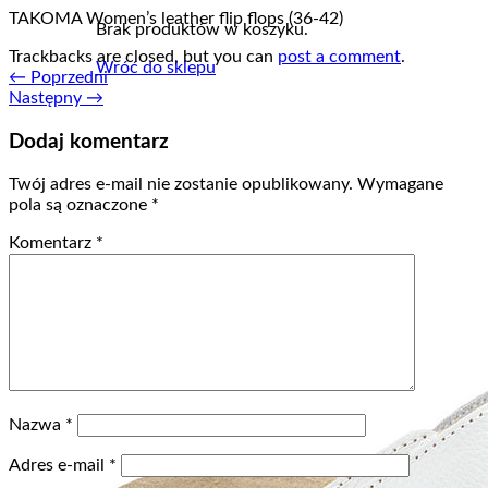
TAKOMA Women’s leather flip flops (36-42)
Brak produktów w koszyku.
Trackbacks are closed, but you can
post a comment
.
Wróć do sklepu
←
Poprzedni
Następny
→
Dodaj komentarz
Twój adres e-mail nie zostanie opublikowany.
Wymagane
pola są oznaczone
*
Komentarz
*
Nazwa
*
Adres e-mail
*