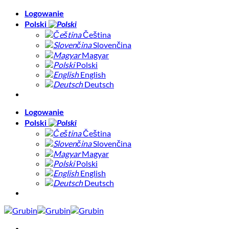
Skip
Logowanie
to
Polski
content
Čeština
Slovenčina
Magyar
Polski
English
Deutsch
Logowanie
Polski
Čeština
Slovenčina
Magyar
Polski
English
Deutsch