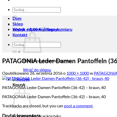
Szukaj:
Dom
Sklep
Koszyk /
Wybór odpowiedniego rozmiaru
0,00
€
Kontakt
Szukaj:
Brak produktów w koszyku.
PATAGONIA Leder Damen Pantoffeln (36-
Wróć do sklepu
Opublikowano
26. września 2016
o
1000 × 1000
w
PATAGONIA L
Koszyk
PATAGONIA Leder Damen Pantoffeln (36-42) – braun, 40
PATAGONIA Leder Damen Pantoffeln (36-42) – braun, 40
Trackbacks are closed, but you can
post a comment
.
Brak produktów w koszyku.
Dodaj komentarz