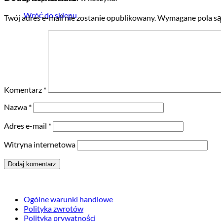
Wróć do sklepu
Twój adres e-mail nie zostanie opublikowany.
Wymagane pola są
Komentarz
*
Nazwa
*
Adres e-mail
*
Witryna internetowa
Ogólne warunki handlowe
Polityka zwrotów
Polityka prywatności