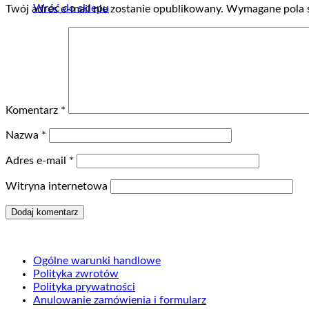
Wróć do sklepu
Twój adres e-mail nie zostanie opublikowany.
Wymagane pola 
Komentarz
*
Nazwa
*
Adres e-mail
*
Witryna internetowa
Ogólne warunki handlowe
Polityka zwrotów
Polityka prywatności
Anulowanie zamówienia i formularz