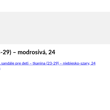
-29) – modrosivá, 24
andále pre deti – tkanina (23-29) – niebiesko-szary, 24