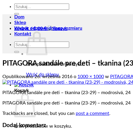
Szukaj:
Dom
Sklep
Wybór odpowiedniego rozmiaru
Koszyk /
0,00
€
Kontakt
Szukaj:
PITAGORA sandále pre deti – tkanina (23
Brak produktów w koszyku.
Wróć do sklepu
Opublikowano
26. września 2016
o
1000 × 1000
w
PITAGORA s
Koszyk
PITAGORA sandále pre deti – tkanina (23-29) – modrosivá, 24
PITAGORA sandále pre deti – tkanina (23-29) – modrosivá, 24
Trackbacks are closed, but you can
post a comment
.
Dodaj komentarz
Brak produktów w koszyku.