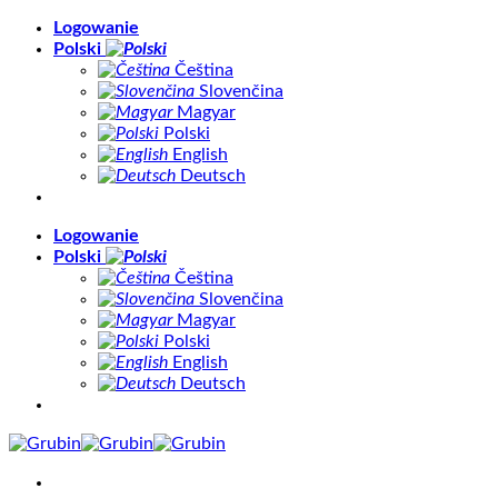
Skip
Logowanie
to
Polski
content
Čeština
Slovenčina
Magyar
Polski
English
Deutsch
Logowanie
Polski
Čeština
Slovenčina
Magyar
Polski
English
Deutsch