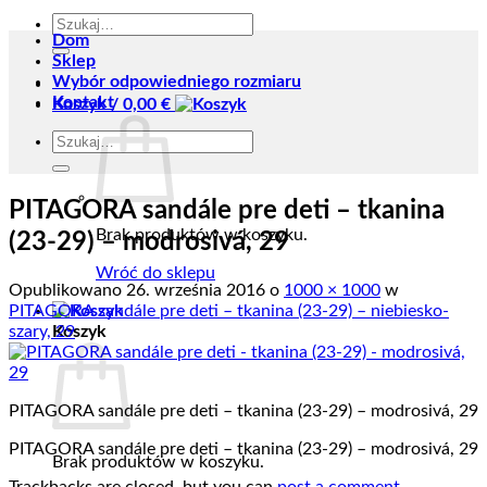
Szukaj:
Dom
Sklep
Wybór odpowiedniego rozmiaru
Kontakt
Koszyk /
0,00
€
Szukaj:
PITAGORA sandále pre deti – tkanina
Brak produktów w koszyku.
(23-29) – modrosivá, 29
Wróć do sklepu
Opublikowano
26. września 2016
o
1000 × 1000
w
PITAGORA sandále pre deti – tkanina (23-29) – niebiesko-
szary, 29
Koszyk
PITAGORA sandále pre deti – tkanina (23-29) – modrosivá, 29
PITAGORA sandále pre deti – tkanina (23-29) – modrosivá, 29
Brak produktów w koszyku.
Trackbacks are closed, but you can
post a comment
.