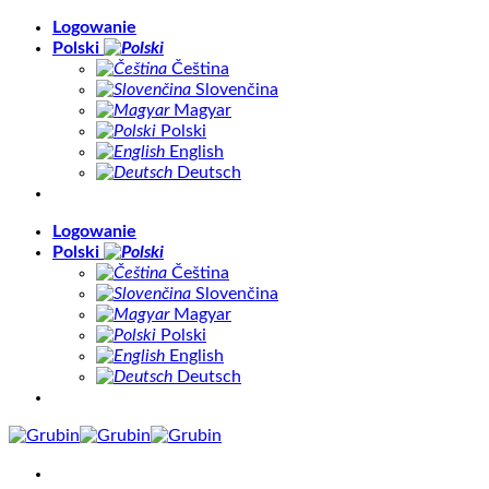
Skip
Logowanie
to
Polski
content
Čeština
Slovenčina
Magyar
Polski
English
Deutsch
Logowanie
Polski
Čeština
Slovenčina
Magyar
Polski
English
Deutsch