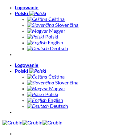
Skip
Logowanie
to
Polski
content
Čeština
Slovenčina
Magyar
Polski
English
Deutsch
Logowanie
Polski
Čeština
Slovenčina
Magyar
Polski
English
Deutsch