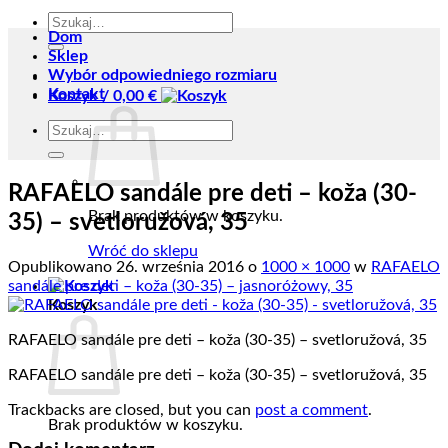
Szukaj:
Dom
Sklep
Wybór odpowiedniego rozmiaru
Kontakt
Koszyk /
0,00
€
Szukaj:
RAFAELO sandále pre deti – koža (30-
Brak produktów w koszyku.
35) – svetloružová, 35
Wróć do sklepu
Opublikowano
26. września 2016
o
1000 × 1000
w
RAFAELO
sandále pre deti – koža (30-35) – jasnoróżowy, 35
Koszyk
RAFAELO sandále pre deti – koža (30-35) – svetloružová, 35
RAFAELO sandále pre deti – koža (30-35) – svetloružová, 35
Trackbacks are closed, but you can
post a comment
.
Brak produktów w koszyku.