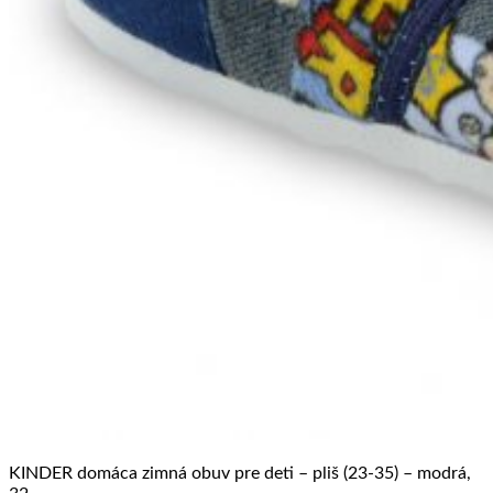
KINDER domáca zimná obuv pre deti – pliš (23-35) – modrá,