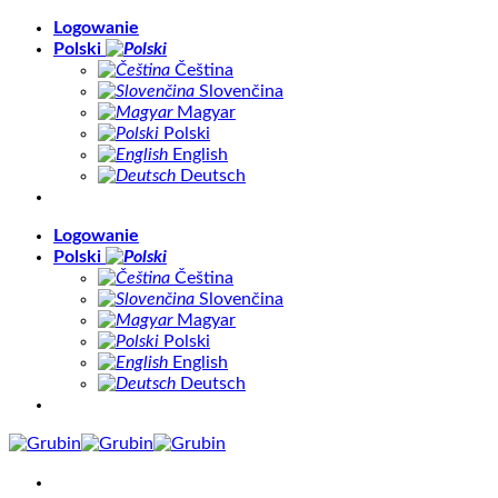
Skip
Logowanie
to
Polski
content
Čeština
Slovenčina
Magyar
Polski
English
Deutsch
Logowanie
Polski
Čeština
Slovenčina
Magyar
Polski
English
Deutsch