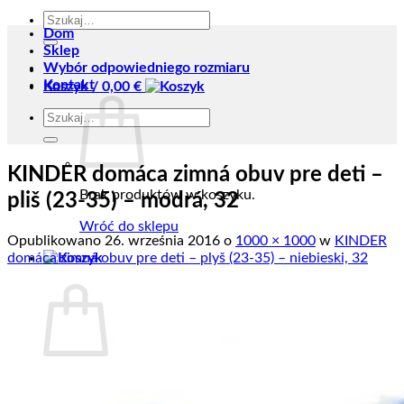
Szukaj:
Dom
Sklep
Wybór odpowiedniego rozmiaru
Kontakt
Koszyk /
0,00
€
Szukaj:
KINDER domáca zimná obuv pre deti –
Brak produktów w koszyku.
pliš (23-35) – modrá, 32
Wróć do sklepu
Opublikowano
26. września 2016
o
1000 × 1000
w
KINDER
domáca zimná obuv pre deti – plyš (23-35) – niebieski, 32
Koszyk
Brak produktów w koszyku.