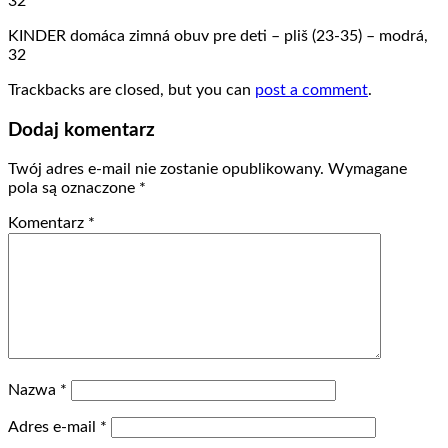
32
KINDER domáca zimná obuv pre deti – pliš (23-35) – modrá,
32
Trackbacks are closed, but you can
post a comment
.
Dodaj komentarz
Twój adres e-mail nie zostanie opublikowany.
Wymagane
pola są oznaczone
*
Komentarz
*
Nazwa
*
Adres e-mail
*