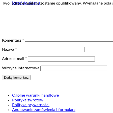
Wróć do sklepu
Twój adres e-mail nie zostanie opublikowany.
Wymagane pola 
Komentarz
*
Nazwa
*
Adres e-mail
*
Witryna internetowa
Ogólne warunki handlowe
Polityka zwrotów
Polityka prywatności
Anulowanie zamówienia i formularz