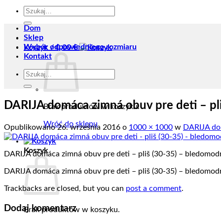
Szukaj:
Dom
Sklep
Wybór odpowiedniego rozmiaru
Koszyk /
0,00
€
Kontakt
Szukaj:
DARIJA domáca zimná obuv pre deti – pl
Brak produktów w koszyku.
Wróć do sklepu
Opublikowano
26. września 2016
o
1000 × 1000
w
DARIJA dom
Koszyk
DARIJA domáca zimná obuv pre deti – pliš (30-35) – bledomod
DARIJA domáca zimná obuv pre deti – pliš (30-35) – bledomod
Trackbacks are closed, but you can
post a comment
.
Dodaj komentarz
Brak produktów w koszyku.