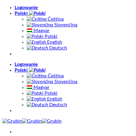
Skip
Logowanie
to
Polski
content
Čeština
Slovenčina
Magyar
Polski
English
Deutsch
Logowanie
Polski
Čeština
Slovenčina
Magyar
Polski
English
Deutsch