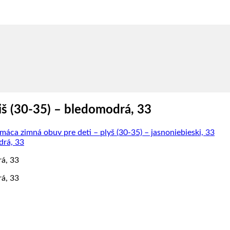
iš (30-35) – bledomodrá, 33
áca zimná obuv pre deti – plyš (30-35) – jasnoniebieski, 33
rá, 33
rá, 33