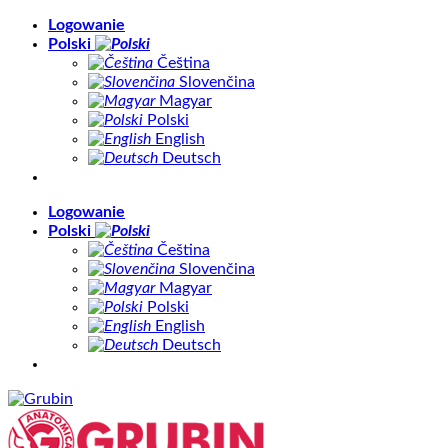
Skip
Logowanie
to
Polski
content
Čeština
Slovenčina
Magyar
Polski
English
Deutsch
Logowanie
Polski
Čeština
Slovenčina
Magyar
Polski
English
Deutsch