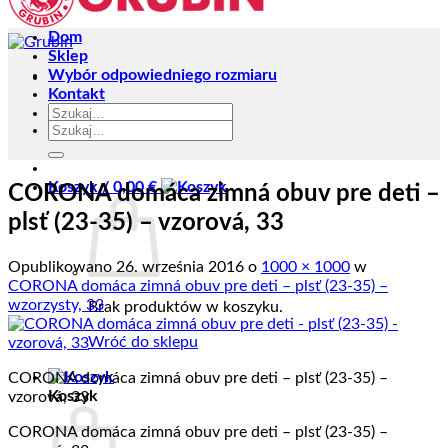
Dom
Sklep
Wybór odpowiedniego rozmiaru
Kontakt
Szukaj:
Szukaj:
Koszyk /
0,00
€
CORONA domáca zimná obuv pre deti –
plsť (23-35) – vzorová, 33
Opublikowano
26. września 2016
o
1000 × 1000
w
CORONA domáca zimná obuv pre deti – plsť (23-35) –
wzorzysty, 33
Brak produktów w koszyku.
Wróć do sklepu
CORONA domáca zimná obuv pre deti – plsť (23-35) –
Koszyk
vzorová, 33
CORONA domáca zimná obuv pre deti – plsť (23-35) –