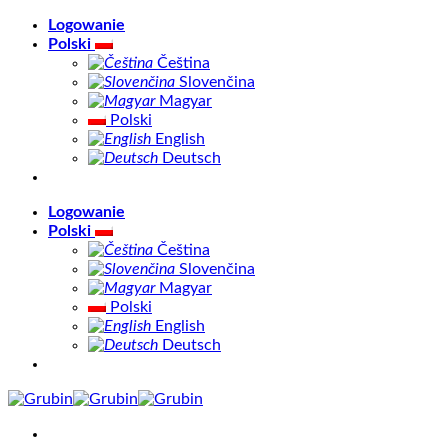
Skip
Logowanie
to
Polski
content
Čeština
Slovenčina
Magyar
Polski
English
Deutsch
Logowanie
Polski
Čeština
Slovenčina
Magyar
Polski
English
Deutsch