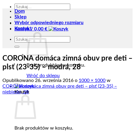
Szukaj:
Dom
Sklep
Wybór odpowiedniego rozmiaru
Kontakt
Koszyk /
0,00
€
Szukaj:
CORONA domáca zimná obuv pre deti –
Brak produktów w koszyku.
plsť (23-35) – modrá, 28
Wróć do sklepu
Opublikowano
26. września 2016
o
1000 × 1000
w
CORONA domáca zimná obuv pre deti – plsť (23-35) –
niebieski, 28
Koszyk
Brak produktów w koszyku.