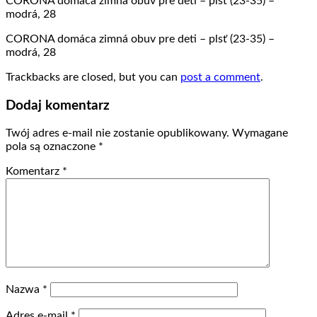
CORONA domáca zimná obuv pre deti – plsť (23-35) –
modrá, 28
CORONA domáca zimná obuv pre deti – plsť (23-35) –
modrá, 28
Trackbacks are closed, but you can
post a comment
.
Dodaj komentarz
Twój adres e-mail nie zostanie opublikowany.
Wymagane
pola są oznaczone
*
Komentarz
*
Nazwa
*
Adres e-mail
*