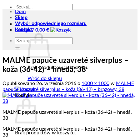
Szukaj:
Dom
Sklep
Wybór odpowiedniego rozmiaru
Kontakt
Koszyk /
0,00
€
Szukaj:
MALME papuče uzavreté silverplus –
Brak produktów w koszyku.
koža (36-42) – hnedá, 38
Wróć do sklepu
Opublikowano
26. września 2016
o
1000 × 1000
w
MALME
papuče uzavreté silverplus – koža (36-42) – brązowy, 38
Koszyk
MALME papuče uzavreté silverplus – koža (36-42) – hnedá,
38
MALME papuče uzavreté silverplus – koža (36-42) – hnedá,
Brak produktów w koszyku.
38