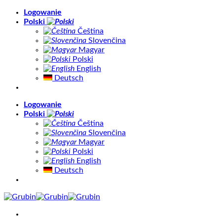
Skip
Logowanie
to
Polski
content
Čeština
Slovenčina
Magyar
Polski
English
Deutsch
Logowanie
Polski
Čeština
Slovenčina
Magyar
Polski
English
Deutsch