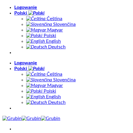
Skip
Logowanie
to
Polski
content
Čeština
Slovenčina
Magyar
Polski
English
Deutsch
Logowanie
Polski
Čeština
Slovenčina
Magyar
Polski
English
Deutsch