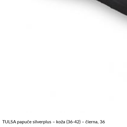
TULSA papuče silverplus – koža (36-42) – čierna, 36