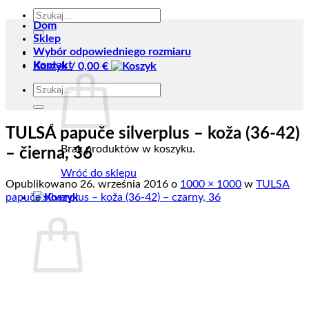
Szukaj:
Dom
Sklep
Wybór odpowiedniego rozmiaru
Kontakt
Koszyk /
0,00
€
Szukaj:
TULSA papuče silverplus – koža (36-42)
Brak produktów w koszyku.
– čierna, 36
Wróć do sklepu
Opublikowano
26. września 2016
o
1000 × 1000
w
TULSA
papuče silverplus – koža (36-42) – czarny, 36
Koszyk
Brak produktów w koszyku.