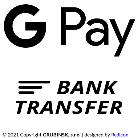
© 2021 Copyright
GRUBINSK, s.r.o.
| designed by
Redicon -