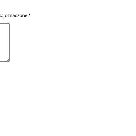
są oznaczone
*