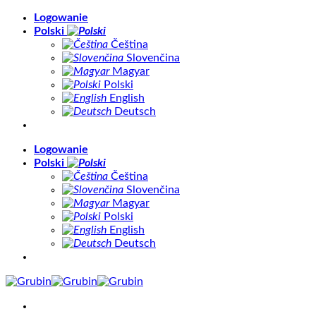
Skip
Logowanie
to
Polski
content
Čeština
Slovenčina
Magyar
Polski
English
Deutsch
Logowanie
Polski
Čeština
Slovenčina
Magyar
Polski
English
Deutsch