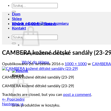
Szukaj:
Dom
Sklep
Wybór odpowiedniego rozmiaru
Koszyk /
0,00
€
Kontakt
Szukaj:
CAMBERA kožené dětské sandály (23-29
Brak produktów w koszyku.
Wróć do sklepu
Opublikowano
26. września 2016
o
1000 × 1000
w
CAMBERA k
Koszyk
CAMBERA kožené dětské sandály (23-29)
CAMBERA kožené dětské sandály (23-29)
Trackbacks are closed, but you can
post a comment
.
←
Poprzedni
Następny
→
Brak produktów w koszyku.