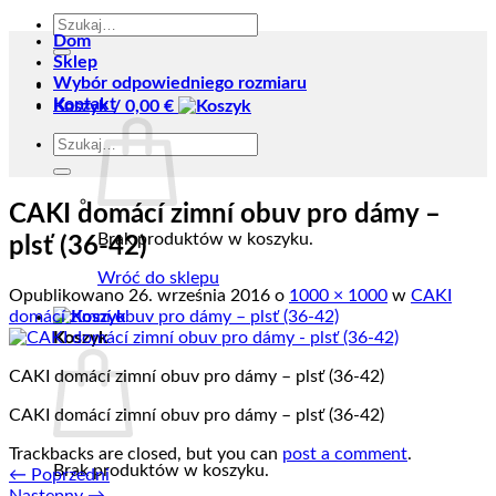
Szukaj:
Dom
Sklep
Wybór odpowiedniego rozmiaru
Kontakt
Koszyk /
0,00
€
Szukaj:
CAKI domácí zimní obuv pro dámy –
Brak produktów w koszyku.
plsť (36-42)
Wróć do sklepu
Opublikowano
26. września 2016
o
1000 × 1000
w
CAKI
domácí zimní obuv pro dámy – plsť (36-42)
Koszyk
CAKI domácí zimní obuv pro dámy – plsť (36-42)
CAKI domácí zimní obuv pro dámy – plsť (36-42)
Trackbacks are closed, but you can
post a comment
.
Brak produktów w koszyku.
←
Poprzedni
Następny
→