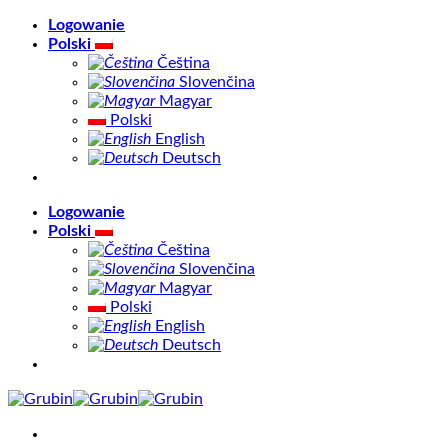
Skip
Logowanie
to
Polski
content
Čeština
Slovenčina
Magyar
Polski
English
Deutsch
Logowanie
Polski
Čeština
Slovenčina
Magyar
Polski
English
Deutsch