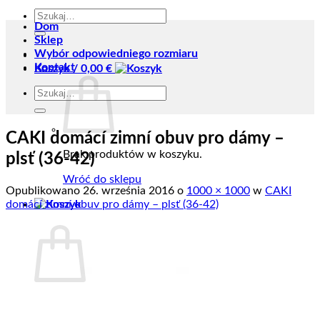
Szukaj:
Dom
Sklep
Wybór odpowiedniego rozmiaru
Kontakt
Koszyk /
0,00
€
Szukaj:
CAKI domácí zimní obuv pro dámy –
Brak produktów w koszyku.
plsť (36-42)
Wróć do sklepu
Opublikowano
26. września 2016
o
1000 × 1000
w
CAKI
domácí zimní obuv pro dámy – plsť (36-42)
Koszyk
Brak produktów w koszyku.