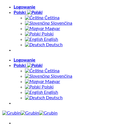
Skip
Logowanie
to
Polski
content
Čeština
Slovenčina
Magyar
Polski
English
Deutsch
Logowanie
Polski
Čeština
Slovenčina
Magyar
Polski
English
Deutsch