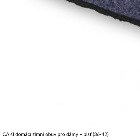
CAKI domácí zimní obuv pro dámy – plsť (36-42)