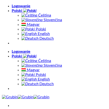
Skip
Logowanie
to
Polski
content
Čeština
Slovenčina
Magyar
Polski
English
Deutsch
Logowanie
Polski
Čeština
Slovenčina
Magyar
Polski
English
Deutsch