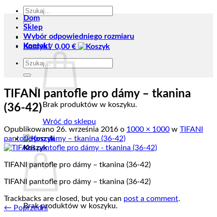
Szukaj:
Dom
Sklep
Wybór odpowiedniego rozmiaru
Kontakt
Koszyk /
0,00
€
Szukaj:
TIFANI pantofle pro dámy – tkanina
Brak produktów w koszyku.
(36-42)
Wróć do sklepu
Opublikowano
26. września 2016
o
1000 × 1000
w
TIFANI
pantofle pro dámy – tkanina (36-42)
Koszyk
TIFANI pantofle pro dámy – tkanina (36-42)
TIFANI pantofle pro dámy – tkanina (36-42)
Trackbacks are closed, but you can
post a comment
.
Brak produktów w koszyku.
←
Poprzedni