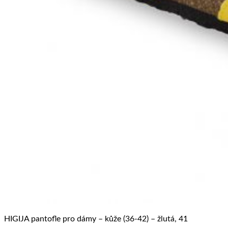
HIGIJA pantofle pro dámy – kůže (36-42) – žlutá, 41