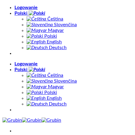
Skip
Logowanie
to
Polski
content
Čeština
Slovenčina
Magyar
Polski
English
Deutsch
Logowanie
Polski
Čeština
Slovenčina
Magyar
Polski
English
Deutsch