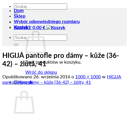
Szukaj:
Dom
Sklep
Wybór odpowiedniego rozmiaru
Kontakt
Koszyk /
0,00
€
Szukaj:
HIGIJA pantofle pro dámy – kůže (36-
Brak produktów w koszyku.
42) – žlutá, 41
Wróć do sklepu
Opublikowano
26. września 2016
o
1000 × 1000
w
HIGIJA
pantofle pro dámy – kůže (36-42) – żółty, 41
Koszyk
Brak produktów w koszyku.