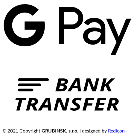
© 2021 Copyright
GRUBINSK, s.r.o.
| designed by
Redicon -