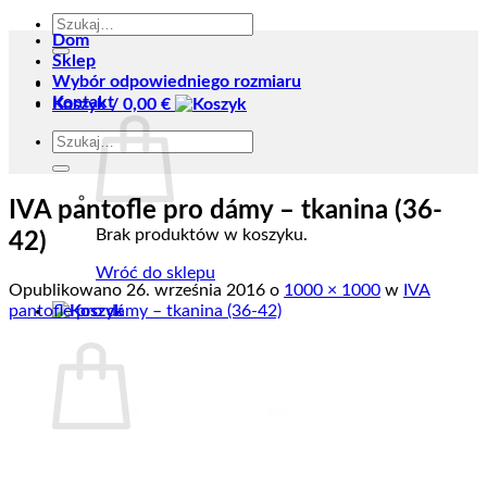
Szukaj:
Dom
Sklep
Wybór odpowiedniego rozmiaru
Kontakt
Koszyk /
0,00
€
Szukaj:
IVA pantofle pro dámy – tkanina (36-
Brak produktów w koszyku.
42)
Wróć do sklepu
Opublikowano
26. września 2016
o
1000 × 1000
w
IVA
pantofle pro dámy – tkanina (36-42)
Koszyk
Brak produktów w koszyku.