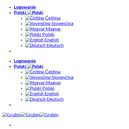
Skip
Logowanie
to
Polski
content
Čeština
Slovenčina
Magyar
Polski
English
Deutsch
Logowanie
Polski
Čeština
Slovenčina
Magyar
Polski
English
Deutsch