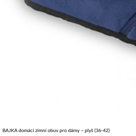
BAJKA domácí zimní obuv pro dámy – plyš (36-42)