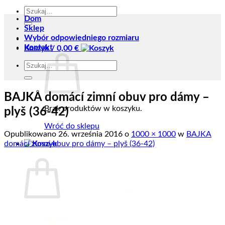
Szukaj:
Dom
Sklep
Wybór odpowiedniego rozmiaru
Kontakt
Koszyk /
0,00
€
Szukaj:
BAJKA domácí zimní obuv pro dámy –
Brak produktów w koszyku.
plyš (36-42)
Wróć do sklepu
Opublikowano
26. września 2016
o
1000 × 1000
w
BAJKA
domácí zimní obuv pro dámy – plyš (36-42)
Koszyk
Brak produktów w koszyku.