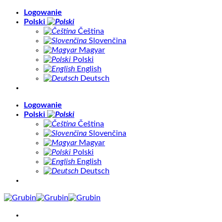
Skip
Logowanie
to
Polski
content
Čeština
Slovenčina
Magyar
Polski
English
Deutsch
Logowanie
Polski
Čeština
Slovenčina
Magyar
Polski
English
Deutsch