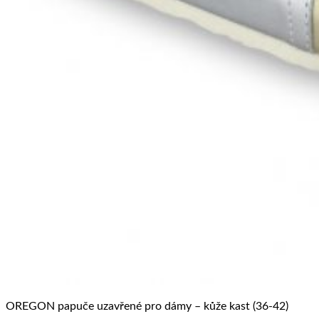
OREGON papuče uzavřené pro dámy – kůže kast (36-42)