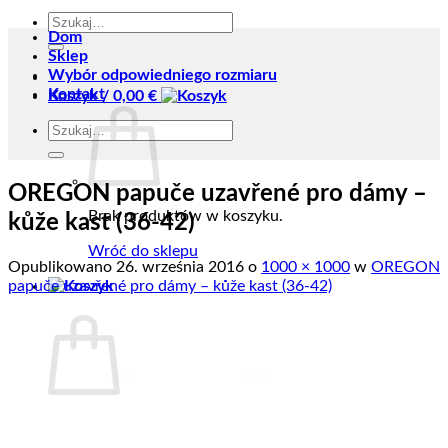
Szukaj:
Dom
Sklep
Wybór odpowiedniego rozmiaru
Kontakt
Koszyk /
0,00
€
Szukaj:
OREGON papuče uzavřené pro dámy –
Brak produktów w koszyku.
kůže kast (36-42)
Wróć do sklepu
Opublikowano
26. września 2016
o
1000 × 1000
w
OREGON
papuče uzavřené pro dámy – kůže kast (36-42)
Koszyk
Brak produktów w koszyku.