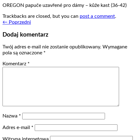
OREGON papuče uzavřené pro dámy – kůže kast (36-42)
Trackbacks are closed, but you can
post a comment
.
←
Poprzedni
Dodaj komentarz
Twój adres e-mail nie zostanie opublikowany.
Wymagane
pola są oznaczone
*
Komentarz
*
Nazwa
*
Adres e-mail
*
Witryna internetowa