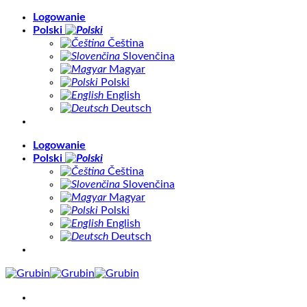
Skip
Logowanie
to
Polski
content
Čeština
Slovenčina
Magyar
Polski
English
Deutsch
Logowanie
Polski
Čeština
Slovenčina
Magyar
Polski
English
Deutsch