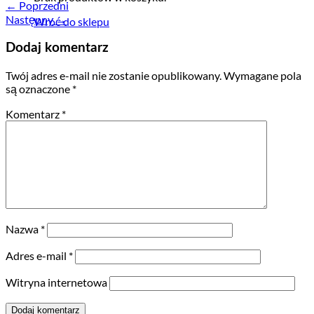
←
Poprzedni
Następny
→
Wróć do sklepu
Dodaj komentarz
Twój adres e-mail nie zostanie opublikowany.
Wymagane pola
są oznaczone
*
Komentarz
*
Nazwa
*
Adres e-mail
*
Witryna internetowa