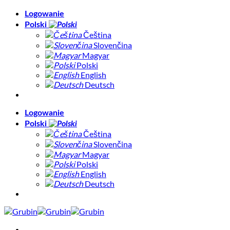
Skip
Logowanie
to
Polski
content
Čeština
Slovenčina
Magyar
Polski
English
Deutsch
Logowanie
Polski
Čeština
Slovenčina
Magyar
Polski
English
Deutsch