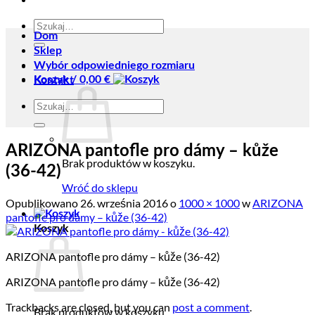
Szukaj:
Dom
Sklep
Wybór odpowiedniego rozmiaru
Koszyk /
0,00
€
Kontakt
Szukaj:
ARIZONA pantofle pro dámy – kůže
Brak produktów w koszyku.
(36-42)
Wróć do sklepu
Opublikowano
26. września 2016
o
1000 × 1000
w
ARIZONA
pantofle pro dámy – kůže (36-42)
Koszyk
ARIZONA pantofle pro dámy – kůže (36-42)
ARIZONA pantofle pro dámy – kůže (36-42)
Trackbacks are closed, but you can
post a comment
.
Brak produktów w koszyku.