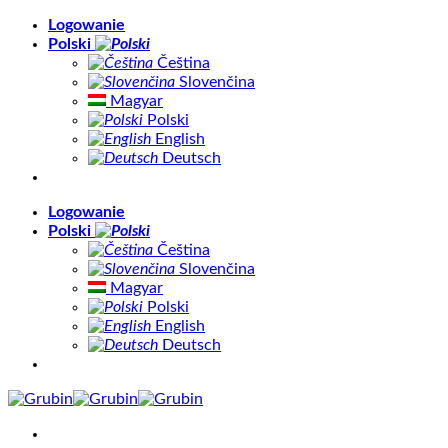
Skip
Logowanie
to
Polski
content
Čeština
Slovenčina
Magyar
Polski
English
Deutsch
Logowanie
Polski
Čeština
Slovenčina
Magyar
Polski
English
Deutsch