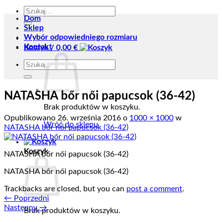
Szukaj:
Dom
Sklep
Wybór odpowiedniego rozmiaru
Kontakt
Koszyk /
0,00
€
Szukaj:
NATASHA bőr női papucsok (36-42)
Brak produktów w koszyku.
Opublikowano
26. września 2016
o
1000 × 1000
w
Wróć do sklepu
NATASHA bőr női papucsok (36-42)
Koszyk
NATASHA bőr női papucsok (36-42)
NATASHA bőr női papucsok (36-42)
Trackbacks are closed, but you can
post a comment
.
←
Poprzedni
Następny
→
Brak produktów w koszyku.