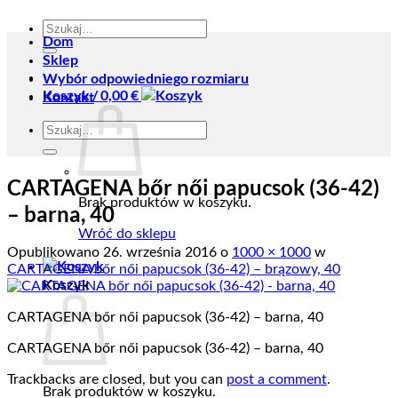
Szukaj:
Dom
Sklep
Wybór odpowiedniego rozmiaru
Koszyk /
0,00
€
Kontakt
Szukaj:
CARTAGENA bőr női papucsok (36-42)
Brak produktów w koszyku.
– barna, 40
Wróć do sklepu
Opublikowano
26. września 2016
o
1000 × 1000
w
CARTAGENA bőr női papucsok (36-42) – brązowy, 40
Koszyk
CARTAGENA bőr női papucsok (36-42) – barna, 40
CARTAGENA bőr női papucsok (36-42) – barna, 40
Trackbacks are closed, but you can
post a comment
.
Brak produktów w koszyku.