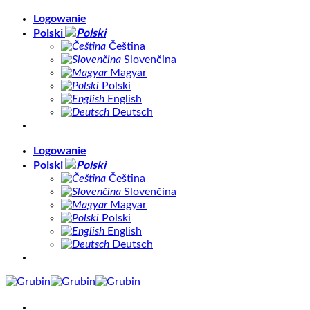
Skip
Logowanie
to
Polski
content
Čeština
Slovenčina
Magyar
Polski
English
Deutsch
Logowanie
Polski
Čeština
Slovenčina
Magyar
Polski
English
Deutsch