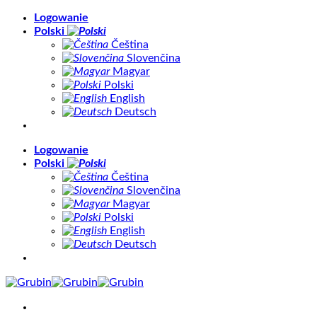
Skip
Logowanie
to
Polski
content
Čeština
Slovenčina
Magyar
Polski
English
Deutsch
Logowanie
Polski
Čeština
Slovenčina
Magyar
Polski
English
Deutsch