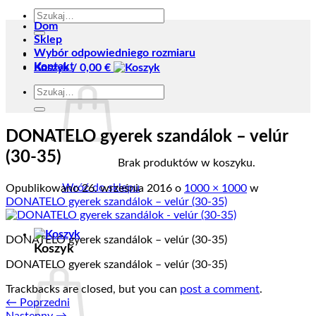
Szukaj:
Dom
Sklep
Wybór odpowiedniego rozmiaru
Kontakt
Koszyk /
0,00
€
Szukaj:
DONATELO gyerek szandálok – velúr
(30-35)
Brak produktów w koszyku.
Wróć do sklepu
Opublikowano
26. września 2016
o
1000 × 1000
w
DONATELO gyerek szandálok – velúr (30-35)
DONATELO gyerek szandálok – velúr (30-35)
Koszyk
DONATELO gyerek szandálok – velúr (30-35)
Trackbacks are closed, but you can
post a comment
.
←
Poprzedni
Następny
→