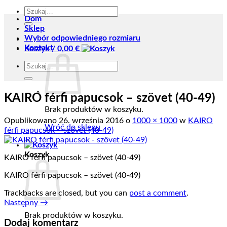
Szukaj:
Dom
Sklep
Wybór odpowiedniego rozmiaru
Kontakt
Koszyk /
0,00
€
Szukaj:
KAIRO férfi papucsok – szövet (40-49)
Brak produktów w koszyku.
Opublikowano
26. września 2016
o
1000 × 1000
w
KAIRO
Wróć do sklepu
férfi papucsok – szövet (40-49)
Koszyk
KAIRO férfi papucsok – szövet (40-49)
KAIRO férfi papucsok – szövet (40-49)
Trackbacks are closed, but you can
post a comment
.
Następny
→
Brak produktów w koszyku.
Dodaj komentarz