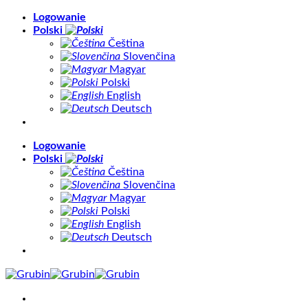
Skip
Logowanie
to
Polski
content
Čeština
Slovenčina
Magyar
Polski
English
Deutsch
Logowanie
Polski
Čeština
Slovenčina
Magyar
Polski
English
Deutsch