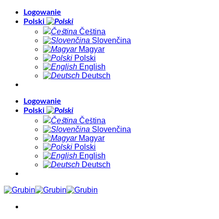
Skip
Logowanie
to
Polski
content
Čeština
Slovenčina
Magyar
Polski
English
Deutsch
Logowanie
Polski
Čeština
Slovenčina
Magyar
Polski
English
Deutsch