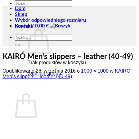
Szukaj:
Dom
Sklep
Wybór odpowiedniego rozmiaru
Koszyk /
0,00
€
Kontakt
Szukaj:
KAIRO Men’s slippers – leather (40-49)
Brak produktów w koszyku.
Opublikowano
26. września 2016
o
1000 × 1000
w
KAIRO
Wróć do sklepu
Men’s slippers – leather (40-49)
Koszyk
Brak produktów w koszyku.
Wróć do sklepu