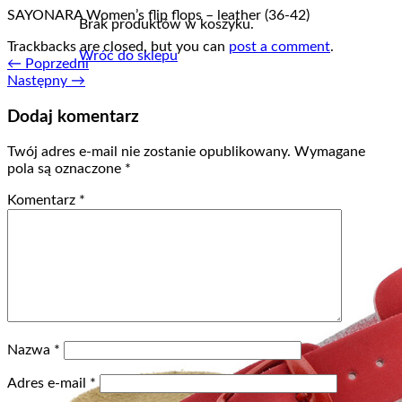
SAYONARA Women’s flip flops – leather (36-42)
Brak produktów w koszyku.
Trackbacks are closed, but you can
post a comment
.
Wróć do sklepu
←
Poprzedni
Następny
→
Dodaj komentarz
Twój adres e-mail nie zostanie opublikowany.
Wymagane
pola są oznaczone
*
Komentarz
*
Nazwa
*
Adres e-mail
*