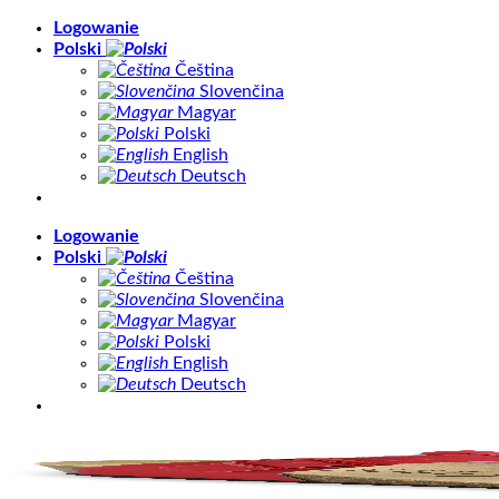
Skip
Logowanie
to
Polski
content
Čeština
Slovenčina
Magyar
Polski
English
Deutsch
Logowanie
Polski
Čeština
Slovenčina
Magyar
Polski
English
Deutsch