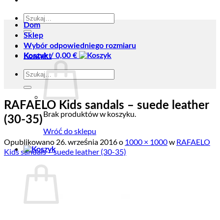
Szukaj:
Dom
Sklep
Wybór odpowiedniego rozmiaru
Koszyk /
0,00
€
Kontakt
Szukaj:
RAFAELO Kids sandals – suede leather
Brak produktów w koszyku.
(30-35)
Wróć do sklepu
Opublikowano
26. września 2016
o
1000 × 1000
w
RAFAELO
Kids sandals – suede leather (30-35)
Koszyk
Brak produktów w koszyku.