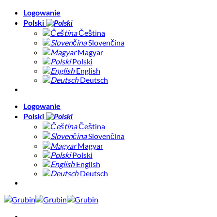
Skip
Logowanie
to
Polski
content
Čeština
Slovenčina
Magyar
Polski
English
Deutsch
Logowanie
Polski
Čeština
Slovenčina
Magyar
Polski
English
Deutsch