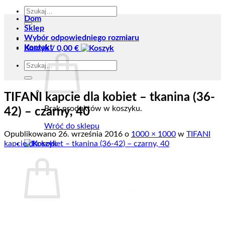
Szukaj:
Dom
Sklep
Wybór odpowiedniego rozmiaru
Kontakt
Koszyk /
0,00
€
Szukaj:
TIFANI kapcie dla kobiet – tkanina (36-
Brak produktów w koszyku.
42) – czarny, 40
Wróć do sklepu
Opublikowano
26. września 2016
o
1000 × 1000
w
TIFANI
kapcie dla kobiet – tkanina (36-42) – czarny, 40
Koszyk
Brak produktów w koszyku.