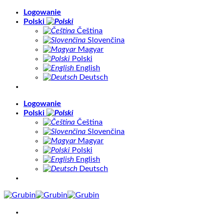
Skip
Logowanie
to
Polski
content
Čeština
Slovenčina
Magyar
Polski
English
Deutsch
Logowanie
Polski
Čeština
Slovenčina
Magyar
Polski
English
Deutsch