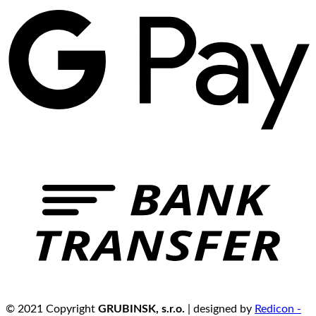
© 2021 Copyright
GRUBINSK, s.r.o.
| designed by
Redicon -