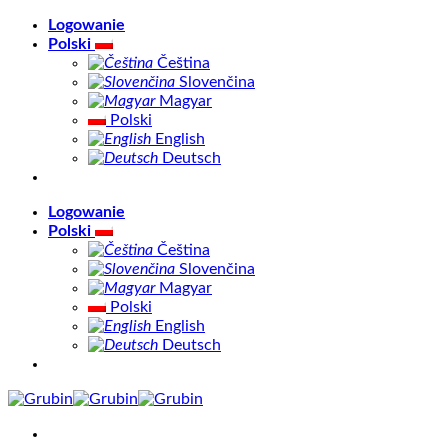
Skip
Logowanie
to
Polski
content
Čeština
Slovenčina
Magyar
Polski
English
Deutsch
Logowanie
Polski
Čeština
Slovenčina
Magyar
Polski
English
Deutsch