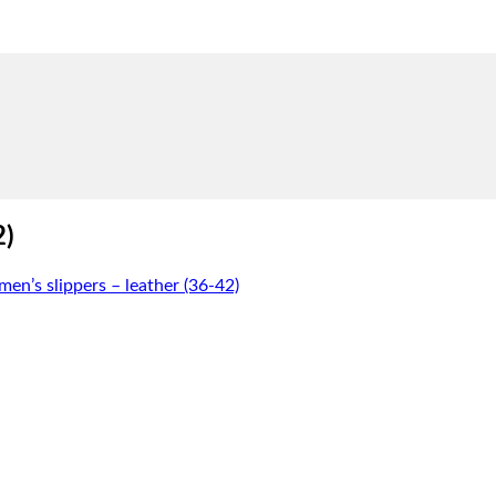
2)
n’s slippers – leather (36-42)