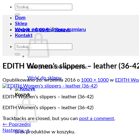
Szukaj:
Dom
Sklep
Wybór odpowiedniego rozmiaru
Koszyk /
0,00
€
Kontakt
Szukaj:
EDITH Women’s slippers – leather (36-4
Brak produktów w koszyku.
Wróć do sklepu
Opublikowano
26. września 2016
o
1000 × 1000
w
EDITH Wome
Koszyk
EDITH Women’s slippers – leather (36-42)
EDITH Women’s slippers – leather (36-42)
Trackbacks are closed, but you can
post a comment
.
←
Poprzedni
Następny
→
Brak produktów w koszyku.