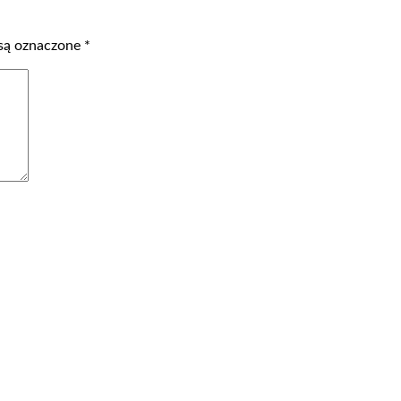
są oznaczone
*