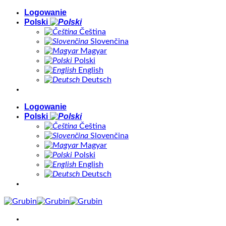
Skip
Logowanie
to
Polski
content
Čeština
Slovenčina
Magyar
Polski
English
Deutsch
Logowanie
Polski
Čeština
Slovenčina
Magyar
Polski
English
Deutsch