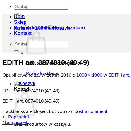
Szukaj:
Dom
Sklep
Wybór odpowiedniego rozmiaru
Koszyk /
0,00
€
Kontakt
Szukaj:
EDITH art. 0874010 (40-49)
Brak produktów w koszyku.
Wróć do sklepu
Opublikowano
26. września 2016
o
1000 × 1000
w
EDITH art.
Koszyk
EDITH art. 0874010 (40-49)
EDITH art. 0874010 (40-49)
Trackbacks are closed, but you can
post a comment
.
←
Poprzedni
Następny
→
Brak produktów w koszyku.