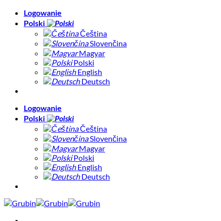
Skip
Logowanie
to
Polski
content
Čeština
Slovenčina
Magyar
Polski
English
Deutsch
Logowanie
Polski
Čeština
Slovenčina
Magyar
Polski
English
Deutsch