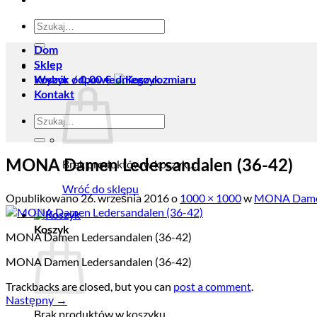
Szukaj:
Dom
Sklep
Koszyk /
Wybór odpowiedniego rozmiaru
0,00
€
Kontakt
Szukaj:
Brak produktów w koszyku.
MONA Damen Ledersandalen (36-42)
Wróć do sklepu
Opublikowano
26. września 2016
o
1000 × 1000
w
MONA Damen
Koszyk
MONA Damen Ledersandalen (36-42)
MONA Damen Ledersandalen (36-42)
Trackbacks are closed, but you can
post a comment
.
Następny
→
Brak produktów w koszyku.