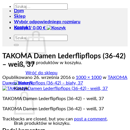
Szukaj:
Dom
Sklep
Wybór odpowiedniego rozmiaru
Kontakt
Koszyk /
0,00
€
Szukaj:
TAKOMA Damen Lederflipflops (36-42)
Brak produktów w koszyku.
– weiß, 37
Wróć do sklepu
Opublikowano
26. września 2016
o
1000 × 1000
w
TAKOMA
Damen Lederflipflops (36-42) – biały, 37
Koszyk
TAKOMA Damen Lederflipflops (36-42) – weiß, 37
TAKOMA Damen Lederflipflops (36-42) – weiß, 37
Trackbacks are closed, but you can
post a comment
.
Brak produktów w koszyku.