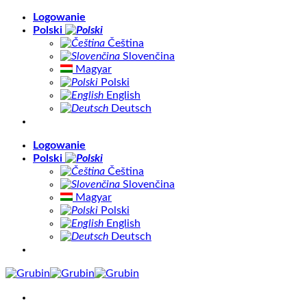
Skip
Logowanie
to
Polski
content
Čeština
Slovenčina
Magyar
Polski
English
Deutsch
Logowanie
Polski
Čeština
Slovenčina
Magyar
Polski
English
Deutsch