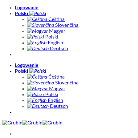
Skip
Logowanie
to
Polski
content
Čeština
Slovenčina
Magyar
Polski
English
Deutsch
Logowanie
Polski
Čeština
Slovenčina
Magyar
Polski
English
Deutsch