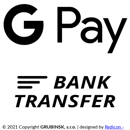
© 2021 Copyright
GRUBINSK, s.r.o.
| designed by
Redicon -