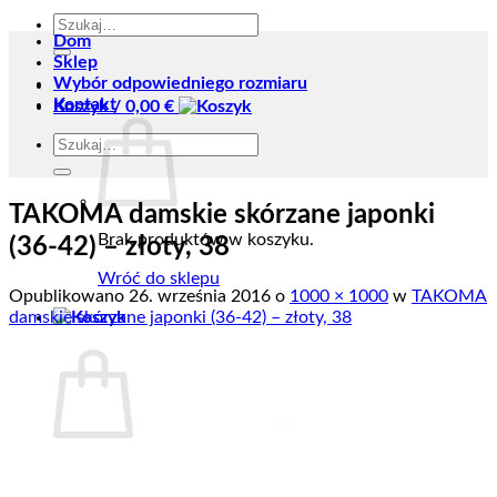
Szukaj:
Dom
Sklep
Wybór odpowiedniego rozmiaru
Kontakt
Koszyk /
0,00
€
Szukaj:
TAKOMA damskie skórzane japonki
Brak produktów w koszyku.
(36-42) – złoty, 38
Wróć do sklepu
Opublikowano
26. września 2016
o
1000 × 1000
w
TAKOMA
damskie skórzane japonki (36-42) – złoty, 38
Koszyk
Brak produktów w koszyku.